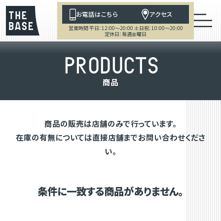
お電話はこちら
アクセス
営業時間 平日：12:00～20:00 土日祝：10:00～20:00
定休日：毎週金曜日
P
R
O
D
U
C
T
S
商
品
商品の販売は店舗のみで行っています。
在庫の有無については直接店舗までお問い合わせくださ
い。
条件に一致する商品がありません。