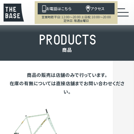
お電話はこちら
アクセス
営業時間 平日：12:00～20:00 土日祝：10:00～20:00
定休日：毎週金曜日
P
R
O
D
U
C
T
S
商
品
商品の販売は店舗のみで行っています。
在庫の有無については直接店舗までお問い合わせくださ
い。