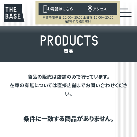
お電話はこちら
アクセス
営業時間 平日：12:00～20:00 土日祝：10:00～20:00
定休日：毎週金曜日
P
R
O
D
U
C
T
S
商
品
商品の販売は店舗のみで行っています。
在庫の有無については直接店舗までお問い合わせくださ
い。
条件に一致する商品がありません。