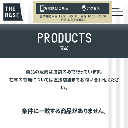
お電話はこちら
アクセス
営業時間 平日：12:00～20:00 土日祝：10:00～20:00
定休日：毎週金曜日
P
R
O
D
U
C
T
S
商
品
商品の販売は店舗のみで行っています。
在庫の有無については直接店舗までお問い合わせくださ
い。
条件に一致する商品がありません。