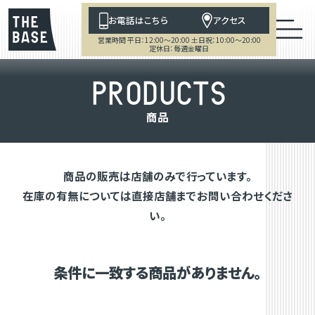
お電話はこちら
アクセス
営業時間 平日：12:00～20:00 土日祝：10:00～20:00
定休日：毎週金曜日
P
R
O
D
U
C
T
S
商
品
商品の販売は店舗のみで行っています。
在庫の有無については直接店舗までお問い合わせくださ
い。
条件に一致する商品がありません。