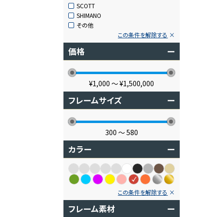
SCOTT
SHIMANO
その他
この条件を解除する
価格
ー
¥1,000
〜
¥1,500,000
フレームサイズ
ー
300
〜
580
カラー
ー
この条件を解除する
フレーム素材
ー