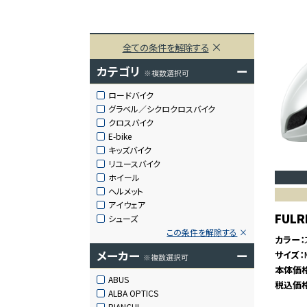
全ての条件を解除する
カテゴリ
ー
※複数選択可
ロードバイク
グラベル／シクロクロスバイク
クロスバイク
E-bike
キッズバイク
リユースバイク
ホイール
ヘルメット
アイウェア
FULR
シューズ
この条件を解除する
カラー
メーカー
ー
サイズ
※複数選択可
本体価
ABUS
税込価
ALBA OPTICS
BIANCHI