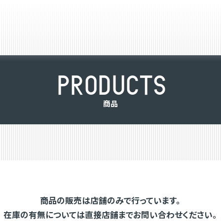
P
R
O
D
U
C
T
S
商
品
商品の販売は店舗のみで行っています。
在庫の有無については直接店舗までお問い合わせください。