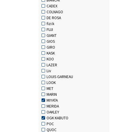
CADEX
COLNAGO
DE ROSA
fizi:k
FUJI
GIANT
GIOS
GIRO
KASK
KOO
LAZER
Liv
LOUIS GARNEAU
LOOK
MET
MARIN
MIYATA
MERIDA
OAKLEY
OGK KABUTO
POC
QUOC