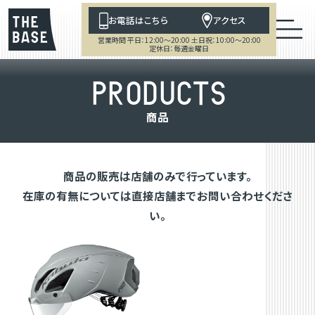
お電話はこちら
アクセス
営業時間 平日：12:00～20:00 土日祝：10:00～20:00
定休日：毎週金曜日
P
R
O
D
U
C
T
S
商
品
商品の販売は店舗のみで行っています。
在庫の有無については直接店舗までお問い合わせくださ
い。