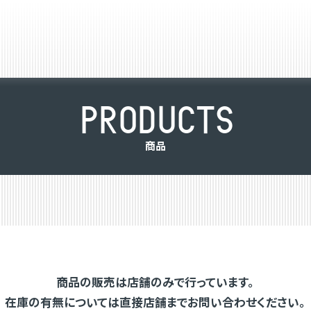
P
R
O
D
U
C
T
S
商
品
商品の販売は店舗のみで行っています。
在庫の有無については直接店舗までお問い合わせください。