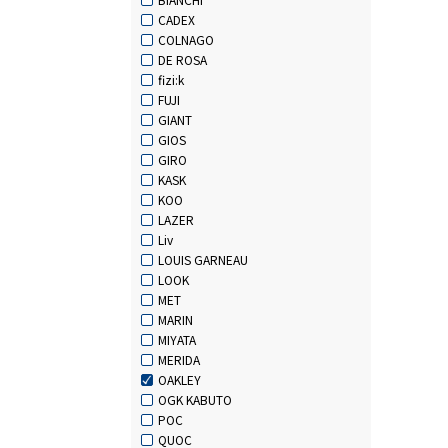
CADEX
COLNAGO
DE ROSA
fizi:k
FUJI
GIANT
GIOS
GIRO
KASK
KOO
LAZER
Liv
LOUIS GARNEAU
LOOK
MET
MARIN
MIYATA
MERIDA
OAKLEY
OGK KABUTO
POC
QUOC