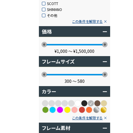
SCOTT
SHIMANO
その他
この条件を解除する
価格
ー
¥1,000
〜
¥1,500,000
フレームサイズ
ー
300
〜
580
カラー
ー
この条件を解除する
フレーム素材
ー