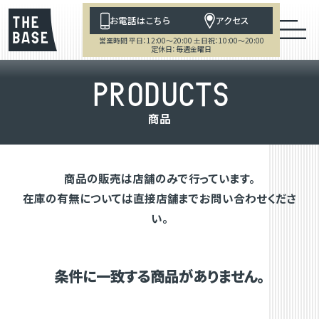
お電話はこちら
アクセス
営業時間 平日：12:00～20:00 土日祝：10:00～20:00
定休日：毎週金曜日
P
R
O
D
U
C
T
S
商
品
商品の販売は店舗のみで行っています。
在庫の有無については直接店舗までお問い合わせくださ
い。
条件に一致する商品がありません。