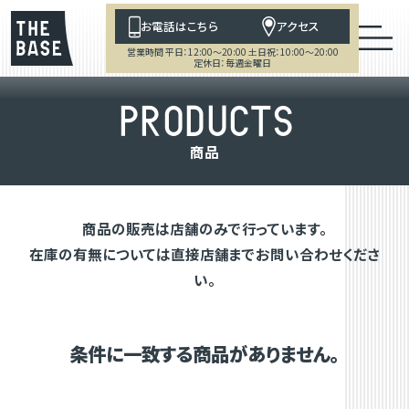
お電話はこちら
アクセス
営業時間 平日：12:00～20:00 土日祝：10:00～20:00
定休日：毎週金曜日
P
R
O
D
U
C
T
S
商
品
商品の販売は店舗のみで行っています。
在庫の有無については直接店舗までお問い合わせくださ
い。
条件に一致する商品がありません。