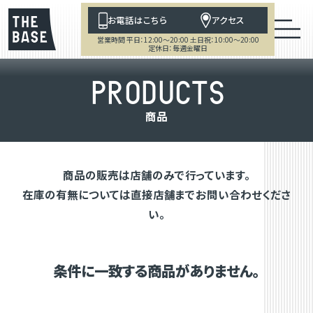
お電話はこちら
アクセス
営業時間 平日：12:00～20:00 土日祝：10:00～20:00
定休日：毎週金曜日
P
R
O
D
U
C
T
S
商
品
商品の販売は店舗のみで行っています。
在庫の有無については直接店舗までお問い合わせくださ
い。
条件に一致する商品がありません。