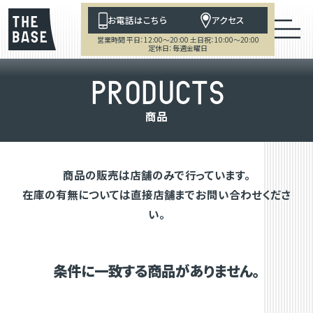
お電話はこちら
アクセス
営業時間 平日：12:00～20:00 土日祝：10:00～20:00
定休日：毎週金曜日
P
R
O
D
U
C
T
S
商
品
商品の販売は店舗のみで行っています。
在庫の有無については直接店舗までお問い合わせくださ
い。
条件に一致する商品がありません。