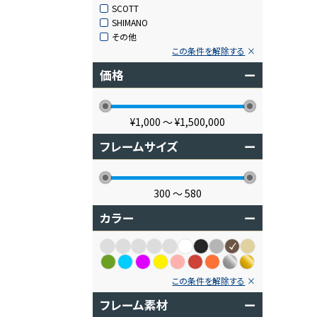
SCOTT
SHIMANO
その他
この条件を解除する
価格
ー
¥1,000
〜
¥1,500,000
フレームサイズ
ー
300
〜
580
カラー
ー
この条件を解除する
フレーム素材
ー