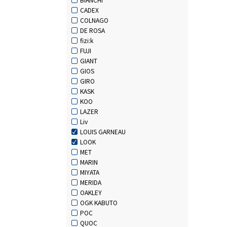
CADEX
COLNAGO
DE ROSA
fizi:k
FUJI
GIANT
GIOS
GIRO
KASK
KOO
LAZER
Liv
LOUIS GARNEAU
LOOK
MET
MARIN
MIYATA
MERIDA
OAKLEY
OGK KABUTO
POC
QUOC