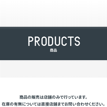
P
R
O
D
U
C
T
S
商
品
商品の販売は店舗のみで行っています。
在庫の有無については直接店舗までお問い合わせください。