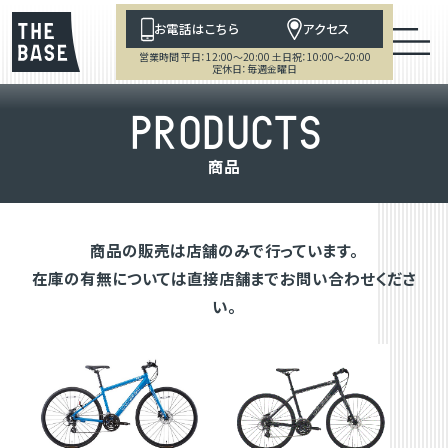
お電話はこちら
アクセス
営業時間 平日：12:00～20:00 土日祝：10:00～20:00
定休日：毎週金曜日
P
R
O
D
U
C
T
S
商
品
商品の販売は店舗のみで行っています。
在庫の有無については直接店舗までお問い合わせくださ
い。