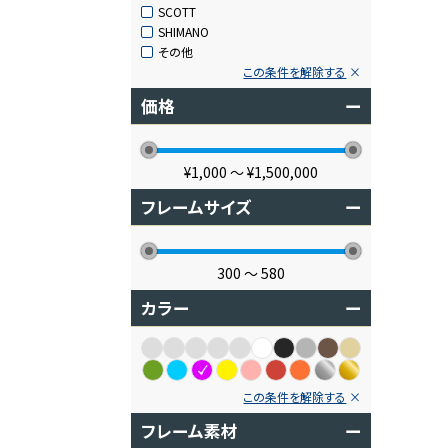
SCOTT
SHIMANO
その他
この条件を解除する
価格
ー
¥1,000
〜
¥1,500,000
フレームサイズ
ー
300
〜
580
カラー
ー
この条件を解除する
フレーム素材
ー