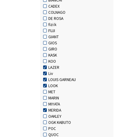
CADEX
COLNAGO
DE ROSA
fizi:k
FUJI
GIANT
GIOS
GIRO
KASK
KOO
LAZER
Liv
LOUIS GARNEAU
LOOK
MET
MARIN
MIYATA
MERIDA
OAKLEY
OGK KABUTO
POC
QUOC