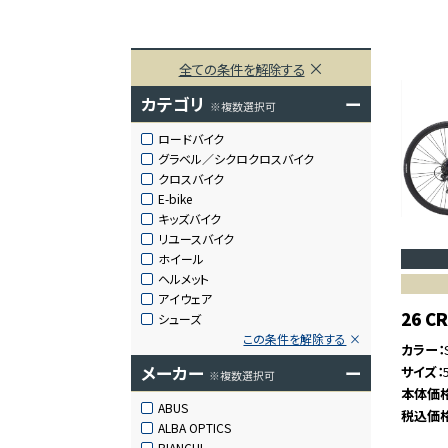
全ての条件を解除する
カテゴリ
ー
※複数選択可
ロードバイク
グラベル／シクロクロスバイク
クロスバイク
E-bike
キッズバイク
リユースバイク
ホイール
ヘルメット
アイウェア
26 C
シューズ
この条件を解除する
カラー
メーカー
ー
サイズ
※複数選択可
本体価
ABUS
税込価
ALBA OPTICS
BIANCHI