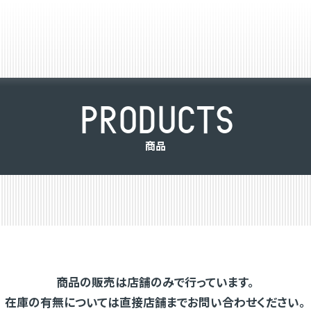
P
R
O
D
U
C
T
S
商
品
商品の販売は店舗のみで行っています。
在庫の有無については直接店舗までお問い合わせください。