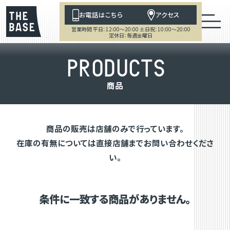
お電話はこちら
アクセス
営業時間 平日：12:00～20:00 土日祝：10:00～20:00
定休日：毎週金曜日
P
R
O
D
U
C
T
S
商
品
商品の販売は店舗のみで行っています。
在庫の有無については直接店舗までお問い合わせくださ
い。
条件に一致する商品がありません。