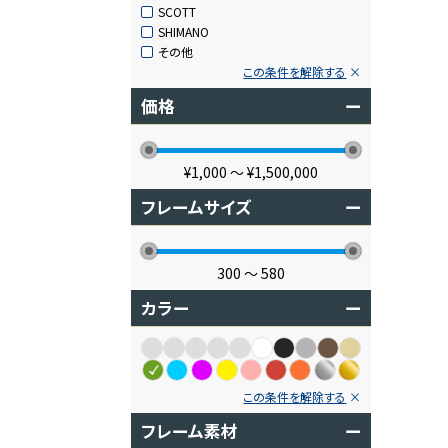
SCOTT
SHIMANO
その他
この条件を解除する
価格
ー
¥1,000
〜
¥1,500,000
フレームサイズ
ー
300
〜
580
カラー
ー
この条件を解除する
フレーム素材
ー