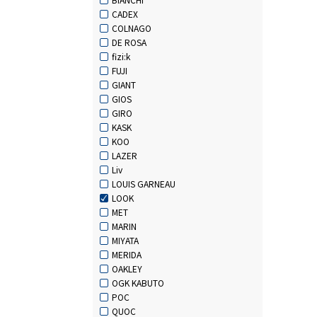
CADEX
COLNAGO
DE ROSA
fizi:k
FUJI
GIANT
GIOS
GIRO
KASK
KOO
LAZER
Liv
LOUIS GARNEAU
LOOK
MET
MARIN
MIYATA
MERIDA
OAKLEY
OGK KABUTO
POC
QUOC