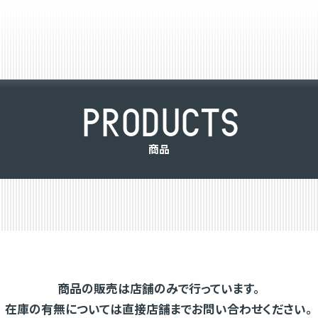
P
R
O
D
U
C
T
S
商
品
商品の販売は店舗のみで行っています。
在庫の有無については直接店舗までお問い合わせください。