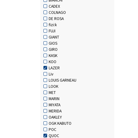
CADEX
COLNAGO
DE ROSA
fizi:k
FUJI
GIANT
GIOS
GIRO
KASK
KOO
LAZER
Liv
LOUIS GARNEAU
LOOK
MET
MARIN
MIYATA
MERIDA
OAKLEY
OGK KABUTO
POC
QUOC