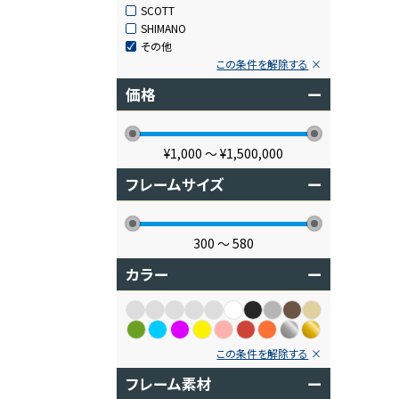
SCOTT
SHIMANO
その他
この条件を解除する
価格
ー
¥1,000
〜
¥1,500,000
フレームサイズ
ー
300
〜
580
カラー
ー
この条件を解除する
フレーム素材
ー