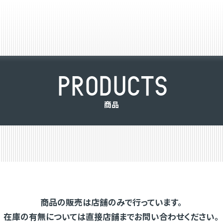
P
R
O
D
U
C
T
S
商
品
商品の販売は店舗のみで行っています。
在庫の有無については直接店舗までお問い合わせください。