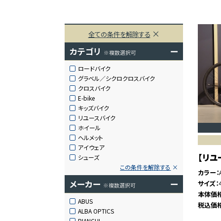
全ての条件を解除する
カテゴリ
ー
※複数選択可
ロードバイク
グラベル／シクロクロスバイク
クロスバイク
E-bike
キッズバイク
リユースバイク
ホイール
ヘルメット
アイウェア
【リユー
シューズ
この条件を解除する
カラー
メーカー
ー
サイズ
※複数選択可
本体価
ABUS
税込価
ALBA OPTICS
BIANCHI