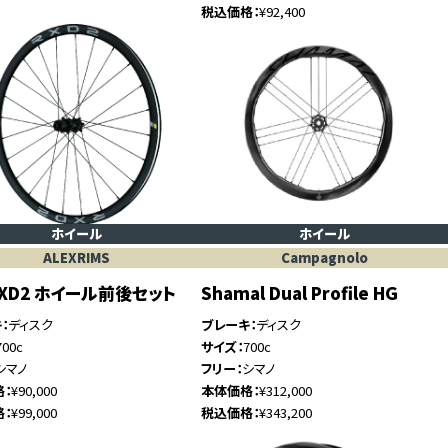
税込価格
¥92,400
ホイール
ホイール
ALEXRIMS
Campagnolo
RXD2 ホイール前後セット
Shamal Dual Profile HG
キ
ディスク
ブレーキ
ディスク
700c
サイズ
700c
シマノ
フリー
シマノ
格
¥90,000
本体価格
¥312,000
格
¥99,000
税込価格
¥343,200