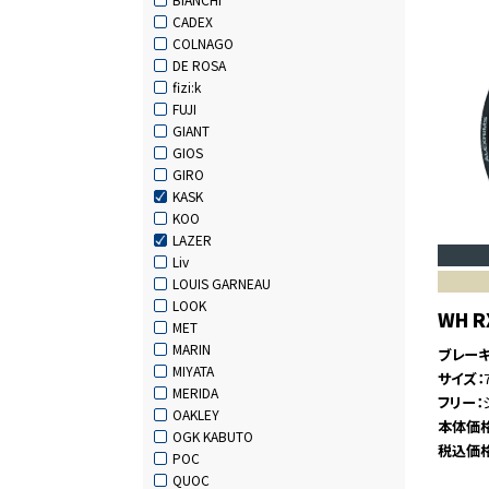
CADEX
COLNAGO
DE ROSA
fizi:k
FUJI
GIANT
GIOS
GIRO
KASK
KOO
LAZER
Liv
LOUIS GARNEAU
LOOK
WH 
MET
MARIN
ブレー
MIYATA
サイズ
MERIDA
フリー
OAKLEY
本体価
OGK KABUTO
税込価
POC
QUOC