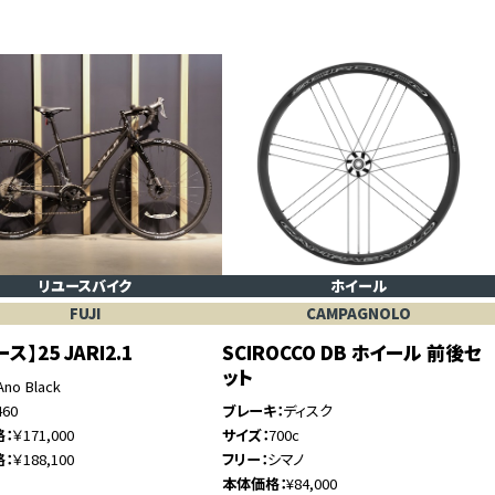
リユースバイク
ホイール
FUJI
CAMPAGNOLO
ス】25 JARI2.1
SCIROCCO DB ホイール 前後セ
ット
Ano Black
460
ブレーキ
ディスク
格
￥171,000
サイズ
700c
格
￥188,100
フリー
シマノ
本体価格
¥84,000