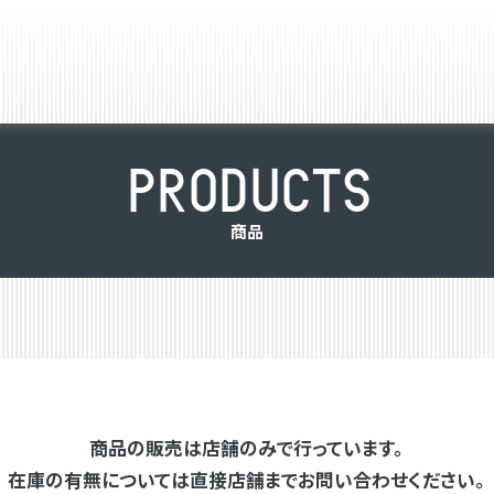
P
R
O
D
U
C
T
S
商
品
商品の販売は店舗のみで行っています。
在庫の有無については直接店舗までお問い合わせください。