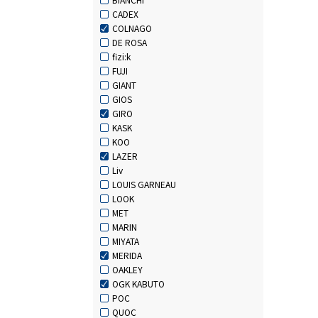
CADEX
COLNAGO
DE ROSA
fizi:k
FUJI
GIANT
GIOS
GIRO
KASK
KOO
LAZER
Liv
LOUIS GARNEAU
LOOK
MET
MARIN
MIYATA
MERIDA
OAKLEY
OGK KABUTO
POC
QUOC