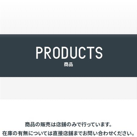
P
R
O
D
U
C
T
S
商
品
商品の販売は店舗のみで行っています。
在庫の有無については直接店舗までお問い合わせください。