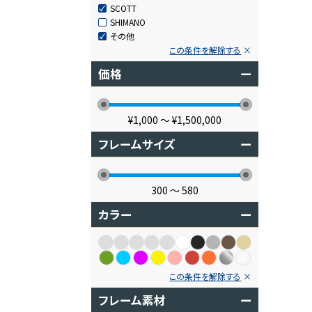
SCOTT
SHIMANO
その他
この条件を解除する
価格
ー
¥1,000
〜
¥1,500,000
フレームサイズ
ー
300
〜
580
カラー
ー
この条件を解除する
フレーム素材
ー