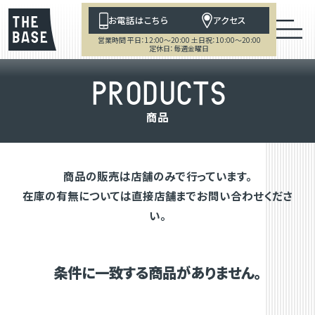
お電話はこちら
アクセス
営業時間 平日：12:00～20:00 土日祝：10:00～20:00
定休日：毎週金曜日
P
R
O
D
U
C
T
S
商
品
商品の販売は店舗のみで行っています。
在庫の有無については直接店舗までお問い合わせくださ
い。
条件に一致する商品がありません。