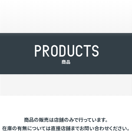
P
R
O
D
U
C
T
S
商
品
商品の販売は店舗のみで行っています。
在庫の有無については直接店舗までお問い合わせください。