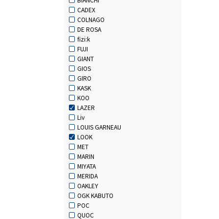
CADEX
COLNAGO
DE ROSA
fizi:k
FUJI
GIANT
GIOS
GIRO
KASK
KOO
LAZER
Liv
LOUIS GARNEAU
LOOK
MET
MARIN
MIYATA
MERIDA
OAKLEY
OGK KABUTO
POC
QUOC