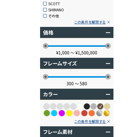
SCOTT
SHIMANO
その他
この条件を解除する
価格
ー
¥1,000
〜
¥1,500,000
フレームサイズ
ー
300
〜
580
カラー
ー
この条件を解除する
フレーム素材
ー