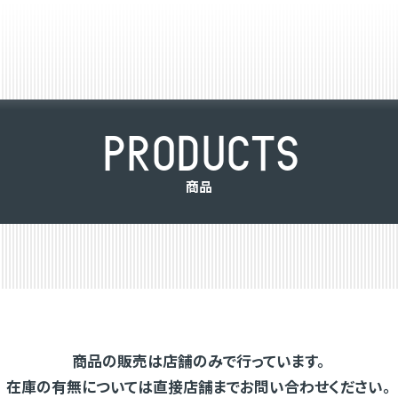
P
R
O
D
U
C
T
S
商
品
商品の販売は店舗のみで行っています。
在庫の有無については直接店舗までお問い合わせください。