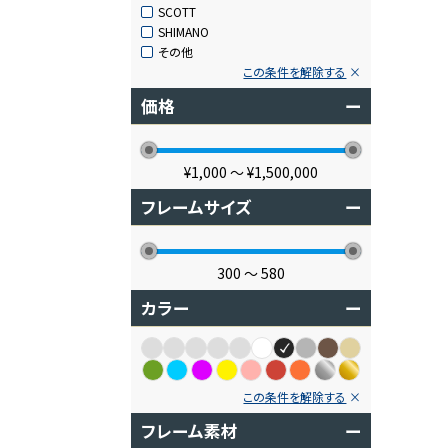
SCOTT
SHIMANO
その他
この条件を解除する
価格
ー
¥1,000
〜
¥1,500,000
フレームサイズ
ー
300
〜
580
カラー
ー
この条件を解除する
フレーム素材
ー