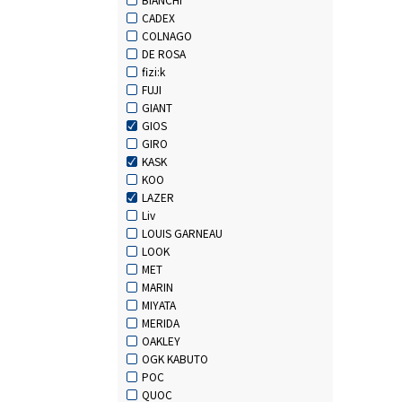
CADEX
COLNAGO
DE ROSA
fizi:k
FUJI
GIANT
GIOS
GIRO
KASK
KOO
LAZER
Liv
LOUIS GARNEAU
LOOK
MET
MARIN
MIYATA
MERIDA
OAKLEY
OGK KABUTO
POC
QUOC