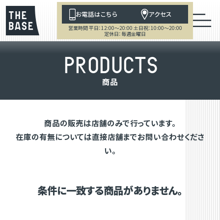
お電話はこちら
アクセス
営業時間 平日：12:00～20:00 土日祝：10:00～20:00
定休日：毎週金曜日
P
R
O
D
U
C
T
S
商
品
商品の販売は店舗のみで行っています。
在庫の有無については直接店舗までお問い合わせくださ
い。
条件に一致する商品がありません。