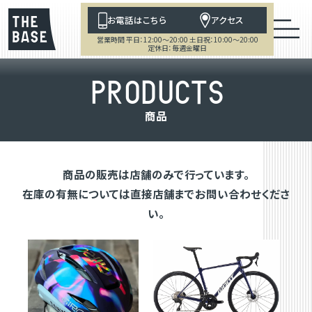
お電話はこちら
アクセス
営業時間 平日：12:00～20:00 土日祝：10:00～20:00
定休日：毎週金曜日
P
R
O
D
U
C
T
S
商
品
商品の販売は店舗のみで行っています。
在庫の有無については直接店舗までお問い合わせくださ
い。