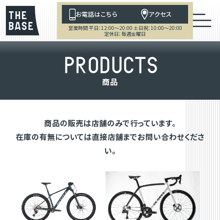
お電話はこちら
アクセス
営業時間 平日：12:00～20:00 土日祝：10:00～20:00
定休日：毎週金曜日
P
R
O
D
U
C
T
S
商
品
商品の販売は店舗のみで行っています。
在庫の有無については直接店舗までお問い合わせくださ
い。