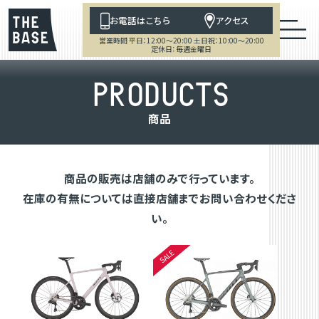
お電話はこちら
アクセス
営業時間 平日：12:00～20:00 土日祝：10:00～20:00
定休日：毎週金曜日
P
R
O
D
U
C
T
S
商
品
商品の販売は店舗のみで行っています。
在庫の有無については直接店舗までお問い合わせくださ
い。