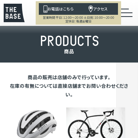
お電話はこちら
アクセス
営業時間 平日：12:00～20:00 土日祝：10:00～20:00
定休日：毎週金曜日
P
R
O
D
U
C
T
S
商
品
商品の販売は店舗のみで行っています。
在庫の有無については直接店舗までお問い合わせくださ
い。