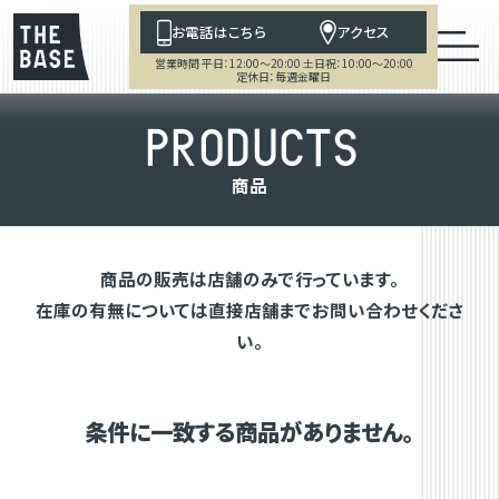
お電話はこちら
アクセス
営業時間 平日：12:00～20:00 土日祝：10:00～20:00
定休日：毎週金曜日
P
R
O
D
U
C
T
S
商
品
商品の販売は店舗のみで行っています。
在庫の有無については直接店舗までお問い合わせくださ
い。
条件に一致する商品がありません。