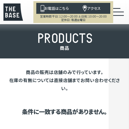
お電話はこちら
アクセス
営業時間 平日：12:00～20:00 土日祝：10:00～20:00
定休日：毎週金曜日
P
R
O
D
U
C
T
S
商
品
商品の販売は店舗のみで行っています。
在庫の有無については直接店舗までお問い合わせくださ
い。
条件に一致する商品がありません。