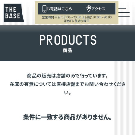
お電話はこちら
アクセス
営業時間 平日：12:00～20:00 土日祝：10:00～20:00
定休日：毎週金曜日
P
R
O
D
U
C
T
S
商
品
商品の販売は店舗のみで行っています。
在庫の有無については直接店舗までお問い合わせくださ
い。
条件に一致する商品がありません。