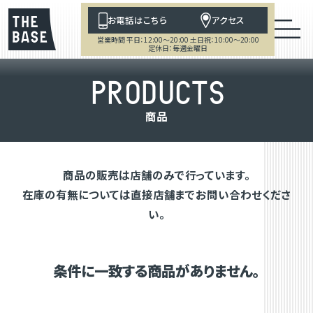
お電話はこちら
アクセス
営業時間 平日：12:00～20:00 土日祝：10:00～20:00
定休日：毎週金曜日
P
R
O
D
U
C
T
S
商
品
商品の販売は店舗のみで行っています。
在庫の有無については直接店舗までお問い合わせくださ
い。
条件に一致する商品がありません。