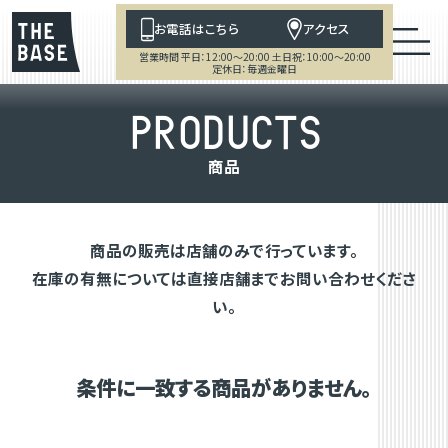
お電話はこちら
アクセス
営業時間 平日：12:00～20:00 土日祝：10:00～20:00
定休日：毎週金曜日
P
R
O
D
U
C
T
S
商
品
商品の販売は店舗のみで行っています。
在庫の有無については直接店舗までお問い合わせくださ
い。
条件に一致する商品がありません。