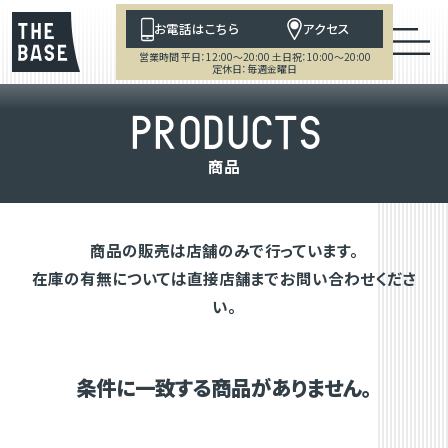
お電話はこちら
アクセス
営業時間 平日：12:00～20:00 土日祝：10:00～20:00
定休日：毎週金曜日
P
R
O
D
U
C
T
S
商
品
商品の販売は店舗のみで行っています。
在庫の有無については直接店舗までお問い合わせくださ
い。
条件に一致する商品がありません。