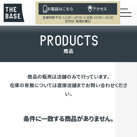
お電話はこちら
アクセス
営業時間 平日：12:00～20:00 土日祝：10:00～20:00
定休日：毎週金曜日
P
R
O
D
U
C
T
S
商
品
商品の販売は店舗のみで行っています。
在庫の有無については直接店舗までお問い合わせくださ
い。
条件に一致する商品がありません。