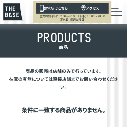
お電話はこちら
アクセス
営業時間 平日：12:00～20:00 土日祝：10:00～20:00
定休日：毎週金曜日
P
R
O
D
U
C
T
S
商
品
商品の販売は店舗のみで行っています。
在庫の有無については直接店舗までお問い合わせくださ
い。
条件に一致する商品がありません。