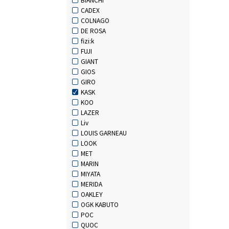
CADEX
COLNAGO
DE ROSA
fizi:k
FUJI
GIANT
GIOS
GIRO
KASK
KOO
LAZER
Liv
LOUIS GARNEAU
LOOK
MET
MARIN
MIYATA
MERIDA
OAKLEY
OGK KABUTO
POC
QUOC