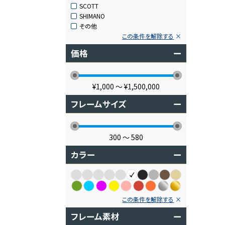
SCOTT
SHIMANO
その他
この条件を解除する
価格
ー
¥1,000
〜
¥1,500,000
フレームサイズ
ー
300
〜
580
カラー
ー
この条件を解除する
フレーム素材
ー