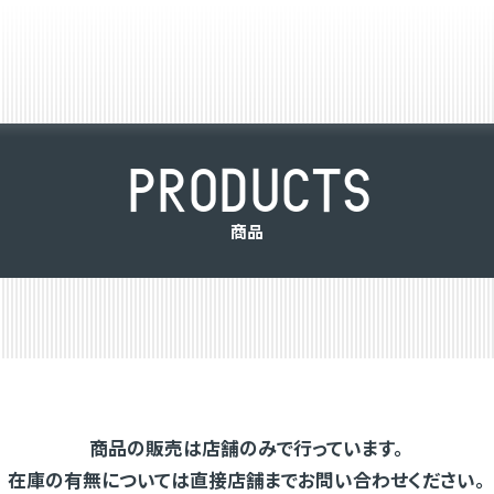
P
R
O
D
U
C
T
S
商
品
商品の販売は店舗のみで行っています。
在庫の有無については直接店舗までお問い合わせください。