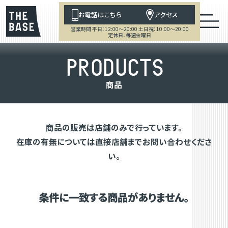
お電話はこちら
アクセス
営業時間 平日：12:00～20:00 土日祝：10:00～20:00
定休日：毎週金曜日
P
R
O
D
U
C
T
S
商
品
商品の販売は店舗のみで行っています。
在庫の有無については直接店舗までお問い合わせくださ
い。
条件に一致する商品がありません。