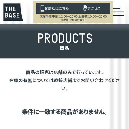
お電話はこちら
アクセス
営業時間 平日：12:00～20:00 土日祝：10:00～20:00
定休日：毎週金曜日
P
R
O
D
U
C
T
S
商
品
商品の販売は店舗のみで行っています。
在庫の有無については直接店舗までお問い合わせくださ
い。
条件に一致する商品がありません。