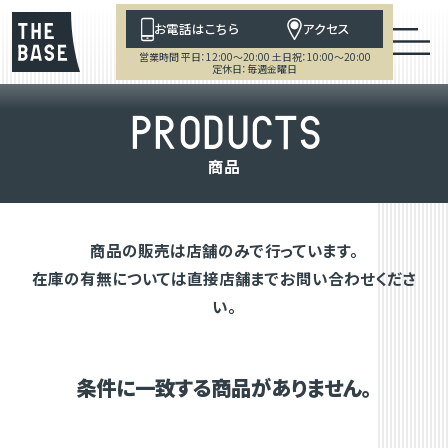
お電話はこちら
アクセス
営業時間 平日：12:00～20:00 土日祝：10:00～20:00
定休日：毎週金曜日
P
R
O
D
U
C
T
S
商
品
商品の販売は店舗のみで行っています。
在庫の有無については直接店舗までお問い合わせくださ
い。
条件に一致する商品がありません。