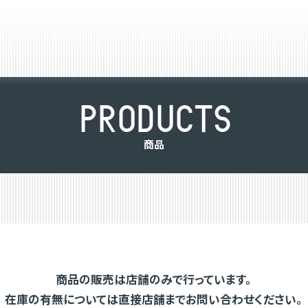
P
R
O
D
U
C
T
S
商
品
商品の販売は店舗のみで行っています。
在庫の有無については直接店舗までお問い合わせください。