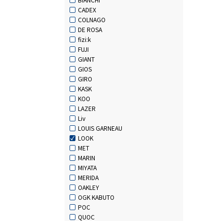
CADEX
COLNAGO
DE ROSA
fizi:k
FUJI
GIANT
GIOS
GIRO
KASK
KOO
LAZER
Liv
LOUIS GARNEAU
LOOK
MET
MARIN
MIYATA
MERIDA
OAKLEY
OGK KABUTO
POC
QUOC