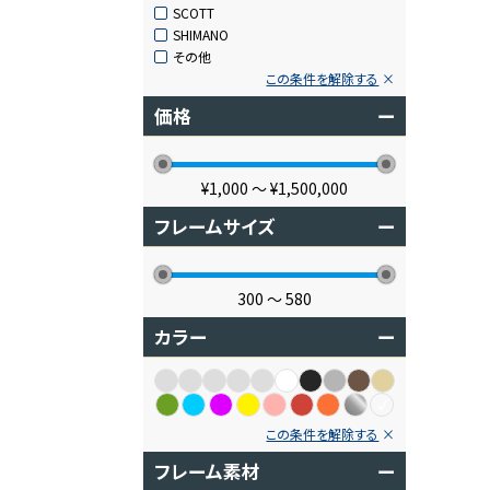
SCOTT
SHIMANO
その他
この条件を解除する
価格
ー
¥1,000
〜
¥1,500,000
フレームサイズ
ー
300
〜
580
カラー
ー
この条件を解除する
フレーム素材
ー