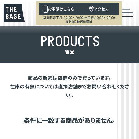
お電話はこちら
アクセス
営業時間 平日：12:00～20:00 土日祝：10:00～20:00
定休日：毎週金曜日
P
R
O
D
U
C
T
S
商
品
商品の販売は店舗のみで行っています。
在庫の有無については直接店舗までお問い合わせくださ
い。
条件に一致する商品がありません。