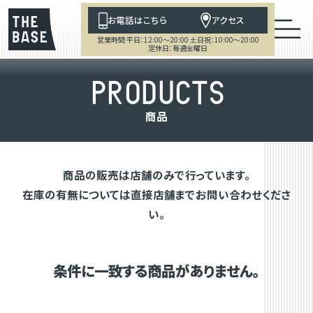
お電話はこちら
アクセス
営業時間 平日：12:00～20:00 土日祝：10:00～20:00
定休日：毎週金曜日
P
R
O
D
U
C
T
S
商
品
商品の販売は店舗のみで行っています。
在庫の有無については直接店舗までお問い合わせくださ
い。
条件に一致する商品がありません。