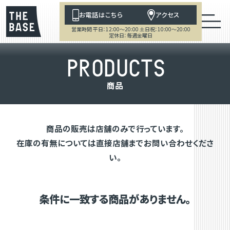
お電話はこちら
アクセス
営業時間 平日：12:00～20:00 土日祝：10:00～20:00
定休日：毎週金曜日
P
R
O
D
U
C
T
S
商
品
商品の販売は店舗のみで行っています。
在庫の有無については直接店舗までお問い合わせくださ
い。
条件に一致する商品がありません。