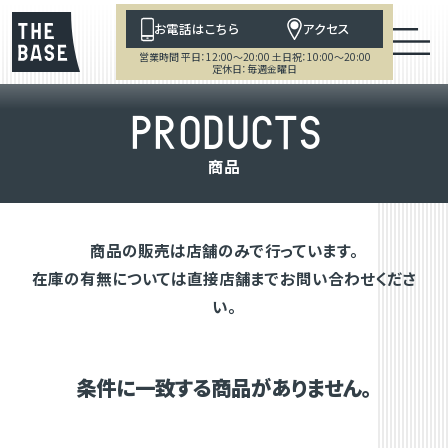
お電話はこちら
アクセス
営業時間 平日：12:00～20:00 土日祝：10:00～20:00
定休日：毎週金曜日
P
R
O
D
U
C
T
S
商
品
商品の販売は店舗のみで行っています。
在庫の有無については直接店舗までお問い合わせくださ
い。
条件に一致する商品がありません。