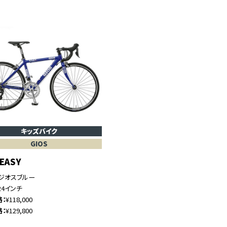
キッズバイク
GIOS
 EASY
ジオスブルー
24インチ
格
¥118,000
格
¥129,800