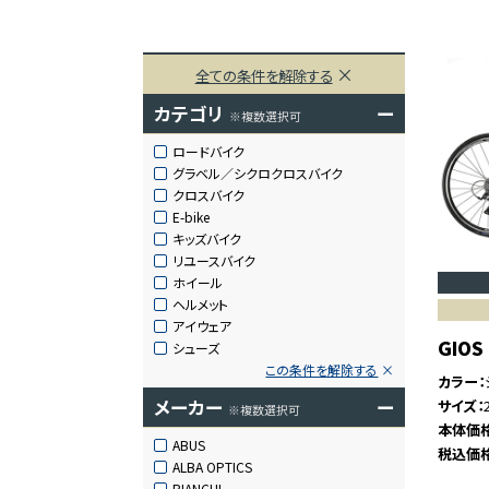
全ての条件を解除する
カテゴリ
ー
※複数選択可
ロードバイク
グラベル／シクロクロスバイク
クロスバイク
E-bike
キッズバイク
リユースバイク
ホイール
ヘルメット
アイウェア
GIOS
シューズ
この条件を解除する
カラー
メーカー
ー
サイズ
※複数選択可
本体価
ABUS
税込価
ALBA OPTICS
BIANCHI