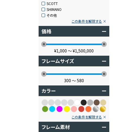
SCOTT
SHIMANO
その他
この条件を解除する
価格
ー
¥1,000
〜
¥1,500,000
フレームサイズ
ー
300
〜
580
カラー
ー
この条件を解除する
フレーム素材
ー