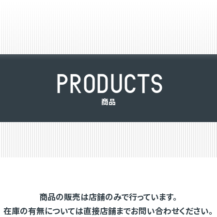
P
R
O
D
U
C
T
S
商
品
商品の販売は店舗のみで行っています。
在庫の有無については直接店舗までお問い合わせください。