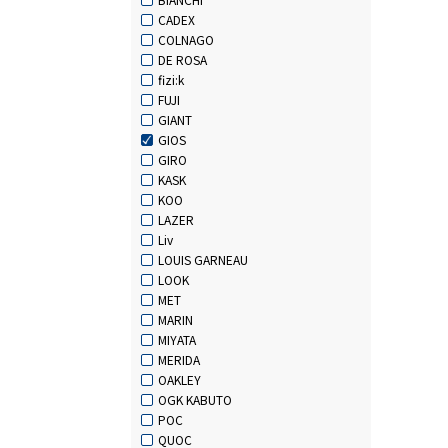
CADEX
COLNAGO
DE ROSA
fizi:k
FUJI
GIANT
GIOS
GIRO
KASK
KOO
LAZER
Liv
LOUIS GARNEAU
LOOK
MET
MARIN
MIYATA
MERIDA
OAKLEY
OGK KABUTO
POC
QUOC