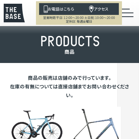
お電話はこちら
アクセス
営業時間 平日：12:00～20:00 土日祝：10:00～20:00
定休日：毎週金曜日
P
R
O
D
U
C
T
S
商
品
商品の販売は店舗のみで行っています。
在庫の有無については直接店舗までお問い合わせくださ
い。