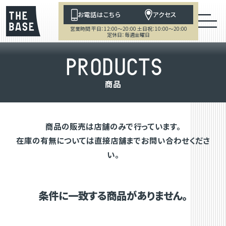
お電話はこちら
アクセス
営業時間 平日：12:00～20:00 土日祝：10:00～20:00
定休日：毎週金曜日
P
R
O
D
U
C
T
S
商
品
商品の販売は店舗のみで行っています。
在庫の有無については直接店舗までお問い合わせくださ
い。
条件に一致する商品がありません。