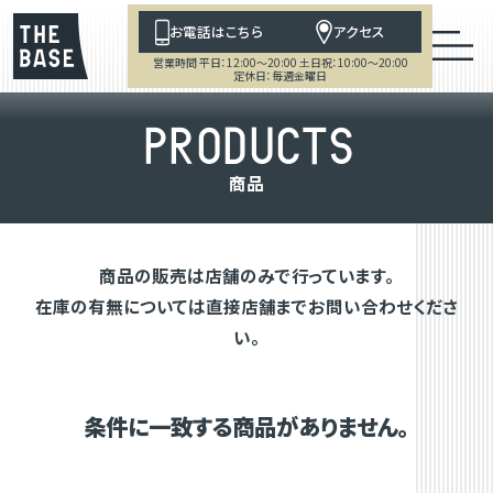
お電話はこちら
アクセス
営業時間 平日：12:00～20:00 土日祝：10:00～20:00
定休日：毎週金曜日
P
R
O
D
U
C
T
S
商
品
商品の販売は店舗のみで行っています。
在庫の有無については直接店舗までお問い合わせくださ
い。
条件に一致する商品がありません。