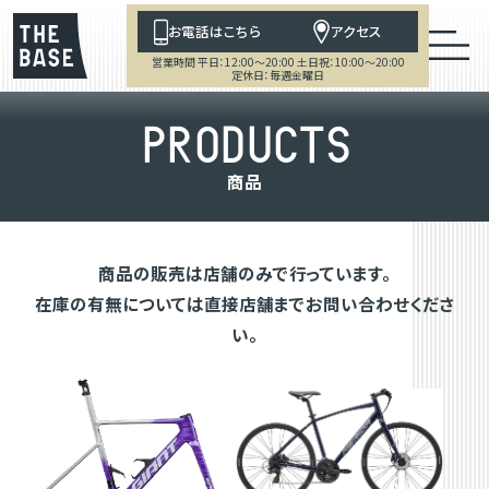
お電話はこちら
アクセス
営業時間 平日：12:00～20:00 土日祝：10:00～20:00
定休日：毎週金曜日
P
R
O
D
U
C
T
S
商
品
商品の販売は店舗のみで行っています。
在庫の有無については直接店舗までお問い合わせくださ
い。